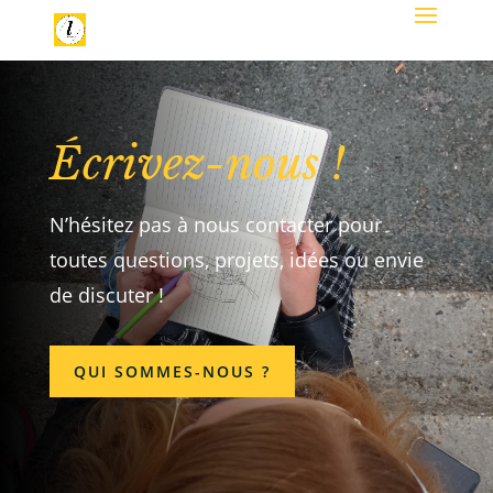
Écrivez-nous !
N’hésitez pas à nous contacter pour
toutes questions, projets, idées ou envie
de discuter !
QUI SOMMES-NOUS ?