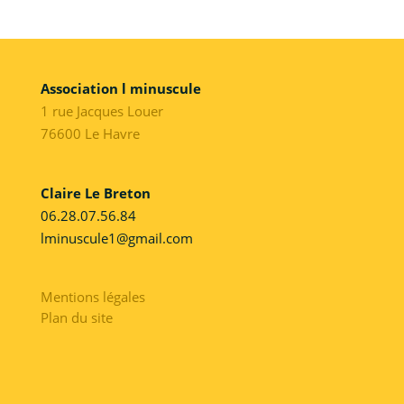
Association l minuscule
1 rue Jacques Louer
76600 Le Havre
Claire Le Breton
06.28.07.56.84
lminuscule1@gmail.com
Mentions légales
Plan du site