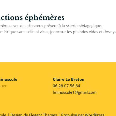
ctions éphémères
mères avec des chevrons présent à la scierie pédagogique.
métrique sans colle ni vices, jouer sur les plein/les vides et des s
minuscule
Claire Le Breton
ouer
06.28.07.56.84
lminuscule1@gmail.com
ule | Design de Elegant Themes | Propulsé par WordPress