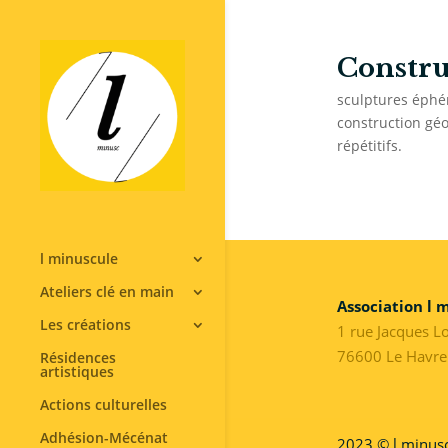
Constru
sculptures éphé
construction géo
répétitifs.
l minuscule
Ateliers clé en main
Association l 
Les créations
1 rue Jacques L
76600 Le Havre
Résidences
artistiques
Actions culturelles
Adhésion-Mécénat
2023 © l minusc