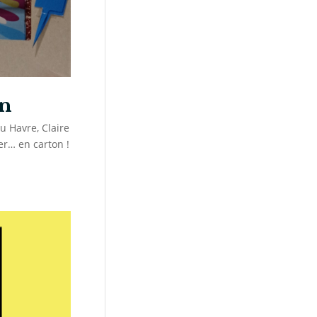
an
u Havre, Claire
er… en carton !