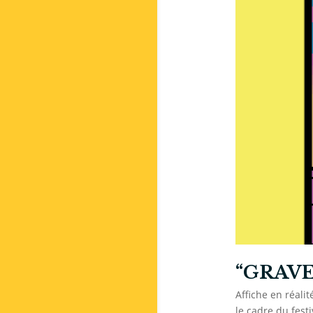
“GRAVE“
Affiche en réali
le cadre du fest