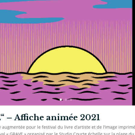
 – Affiche animée 2021
té augmentée pour le festival du livre d’artiste et de l’image impr
ival « GRAVE » organisé par le Studio Courte échelle sur la plage du 