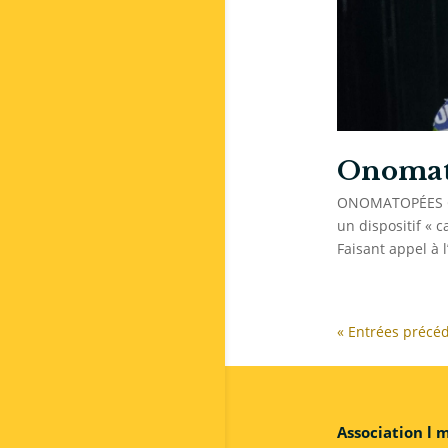
Onomato
ONOMATOPÉES CA
un dispositif « 
Faisant appel à 
« Entrées précé
Association l 