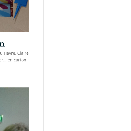
an
u Havre, Claire
er… en carton !