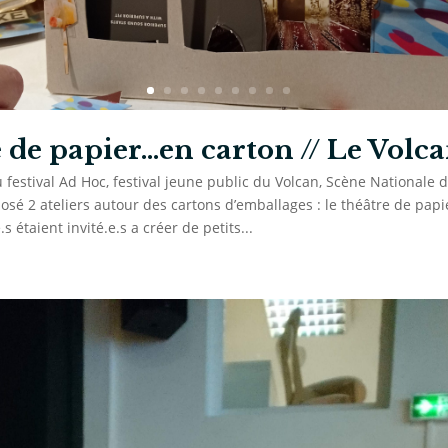
 de papier…en carton // Le Volc
 festival Ad Hoc, festival jeune public du Volcan, Scène Nationale d
osé 2 ateliers autour des cartons d’emballages : le théâtre de papi
s étaient invité.e.s a créer de petits...