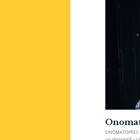
Onomato
ONOMATOPÉES CA
un dispositif « 