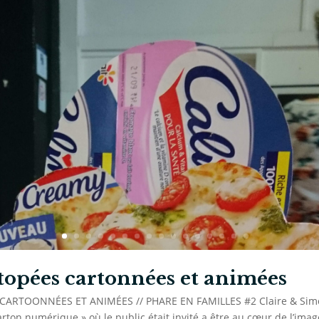
pées cartonnées et animées
RTOONNÉES ET ANIMÉES // PHARE EN FAMILLES #2 Claire & Simo
carton numérique » où le public était invité a être au cœur de l’imag