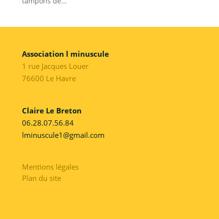
tampons de...
Association l minuscule
1 rue Jacques Louer
76600 Le Havre
Claire Le Breton
06.28.07.56.84
lminuscule1@gmail.com
Mentions légales
Plan du site