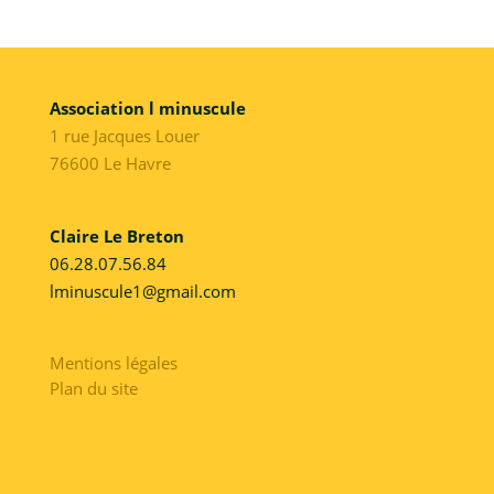
Association l minuscule
1 rue Jacques Louer
76600 Le Havre
Claire Le Breton
06.28.07.56.84
lminuscule1@gmail.com
Mentions légales
Plan du site