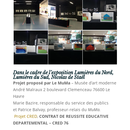
Dans le cadre de l’exposition
Lumières du Nord,
Lumières du Sud, Nicolas de Staël
Projet proposé par Le MuMa
– Musée d’art moderne
André Malraux 2 boulevard Clemenceau 76600 Le
Havre
Marie Bazire, responsable du service des publics
et Patrice Balvay, professeur-relais du
MuMa.
Projet CRED
,
CONTRAT DE REUSSITE EDUCATIVE
DEPARTEMENTAL – CRED 76