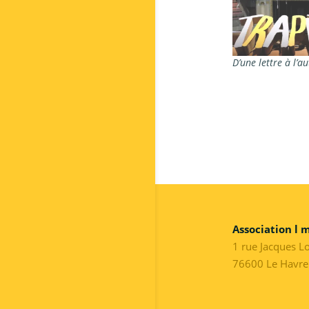
D’une lettre à l’au
Association l 
1 rue Jacques L
76600 Le Havre