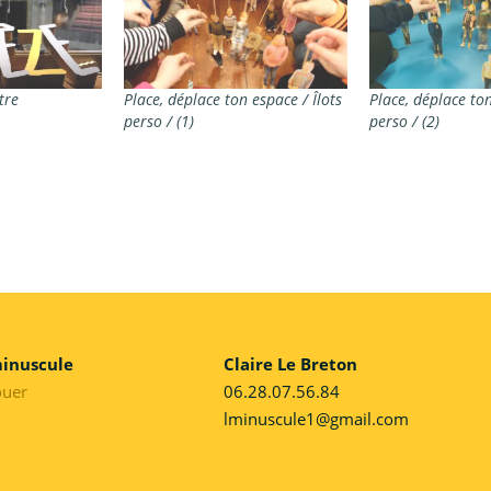
tre
Place, déplace ton espace / Îlots
Place, déplace ton
perso / (1)
perso / (2)
minuscule
Claire Le Breton
ouer
06.28.07.56.84
lminuscule1@gmail.com