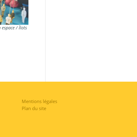
 espace / Îlots
Mentions légales
Plan du site