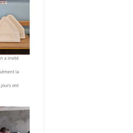
n a invité
isément la
 jours ont