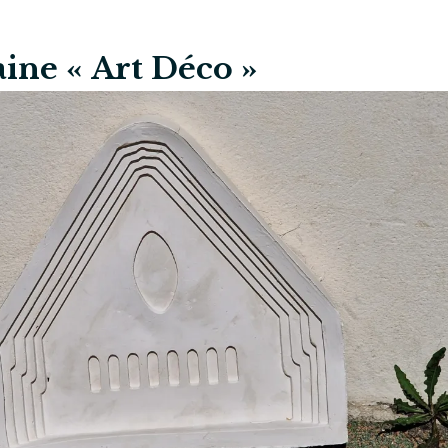
ine « Art Déco »