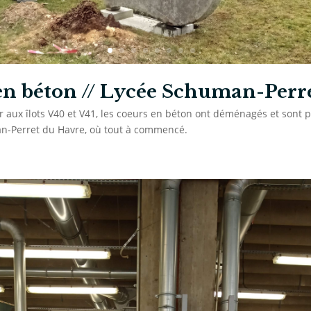
n béton // Lycée Schuman-Perr
r aux îlots V40 et V41, les coeurs en béton ont déménagés et sont par
n-Perret du Havre, où tout à commencé.