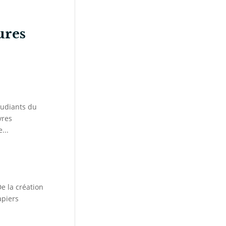
ures
tudiants du
vres
...
De la création
apiers