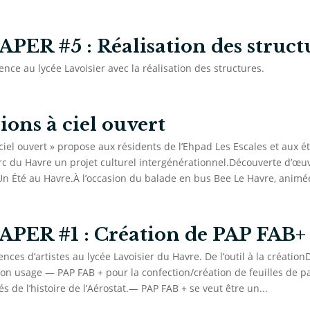
PER #5 : Réalisation des struct
ence au lycée Lavoisier avec la réalisation des structures.
ions à ciel ouvert
ciel ouvert » propose aux résidents de l’Ehpad Les Escales et aux é
rc du Havre un projet culturel intergénérationnel.Découverte d’œu
 Été au Havre.À l’occasion du balade en bus Bee Le Havre, animée
PER #1 : Création de PAP FAB+
ces d’artistes au lycée Lavoisier du Havre. De l’outil à la création
 son usage — PAP FAB + pour la confection/création de feuilles de p
és de l’histoire de l’Aérostat.— PAP FAB + se veut être un...