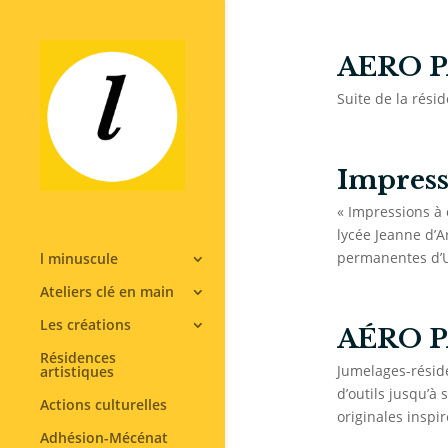
AERO PA
Suite de la résid
Impress
« Impressions à 
lycée Jeanne d’A
permanentes d’Un
l minuscule
Ateliers clé en main
Les créations
AÉRO PA
Résidences
Jumelages-résiden
artistiques
d’outils jusqu’à
Actions culturelles
originales inspir
Adhésion-Mécénat